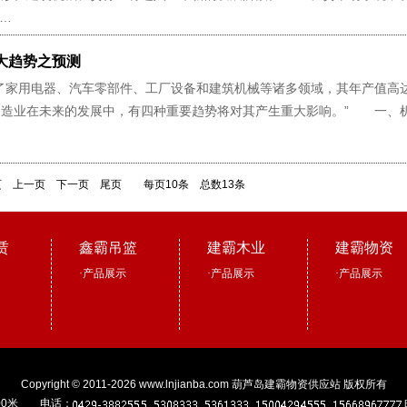
……
大趋势之预测
家用电器、汽车零部件、工厂设备和建筑机械等诸多领域，其年产值高达
制造业在未来的发展中，有四种重要趋势将对其产生重大影响。” 一、
页
上一页
下一页
尾页
每页10条 总数13条
赁
鑫霸吊篮
建霸木业
建霸物资
·
产品展示
·
产品展示
·
产品展示
Copyright © 2011-2026 www.lnjianba.com
葫芦岛建霸物资供应站
版权所有
00米 电话：