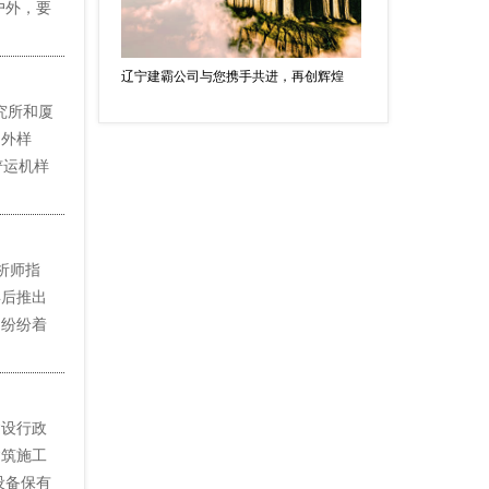
户外，要
辽宁建霸公司与您携手共进，再创辉煌
究所和厦
国外样
铲运机样
析师指
年后推出
，纷纷着
设行政
建筑施工
设备保有