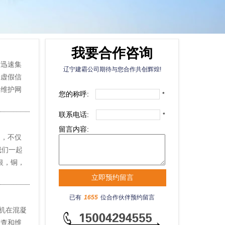
我要合作咨询
量迅速集
辽宁建霸公司期待与您合作共创辉煌!
情虚假信
，维护网
您的称呼:
*
联系电话:
*
留言内容:
，不仅
我们一起
银，铜，
已有
1655
位合作伙伴预约留言
机在混凝
检查和维