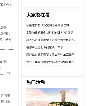
而跳闸；
大家都在看
积极维护防汛救灾网络秩序倡议书
选择
常说的建筑五金材料都有哪些?具体是
金选购的
说，要考
葫芦岛市建霸商贸：混凝土搅拌机常见
装修中五金配件的选购小常识
葫芦岛市建霸商贸：五金配件加工属于
的分
为什么现在围墙护栏都选用锌钢材质的
的分类。
加工，即
热门活动
质的围
在围墙护