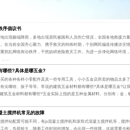
秩序倡议书
等地出现极端降雨，多地出现居民被困和人员伤亡情况，全国各地救援力
作。在当前全国齐心聚力、携手救灾的特殊时期，个别网民编造传播涉灾
严重扰乱网络舆论秩序，干扰妨碍抢险救灾工作。为进一步净化网络环境
 ……
有哪些?具体是哪五金?
的各种各样小零配件及其一些专用工具，小小五金店所卖的物品太多了
有尖嘴钳、扳子等等。常说的建筑五金材料都有哪些?具体是哪五金?让
筑五金材料都有哪些?五金实际上指的是五种金属材料。分别有：金，
凝土搅拌机常见的故障
拌站配置可能不同，有js混凝土搅拌机和滚筒式混凝土搅拌机等，搅拌
拌工作，负荷较大，随着工作时间的增加，会出现一些故障，这就需要去