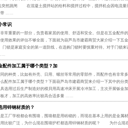
突然跳闸 在混凝土搅拌站的给料和搅拌过程中，搅拌机会因电流量
带 ……
小常识
常重要的一部分，负责着家居的使用、舒适和安全。但是在五金配件的
和使用效果的评估不够全面，下面就为葫芦岛市建霸商贸大家介绍一下五
锁是家庭安全的第一道防线，在选购门锁时要慎重对待。对于门锁来
……
金配件加工属于哪个类型？加
的种类，比如有外壳、日用、螺丝等常用的零部件，而配件也有非常多
那么配件加工属于哪个类型？下面葫芦岛市建霸商贸来介绍一下其中
模具选用过后生产制造好的模貝用高速冲床开展冷冲加工，主次开展钣金
板才，加工的高效率比较高合适多量 ……
选用锌钢材质的？
工厂学校都会有围墙，围墙都是用砖砌的，而现在基本上用的是金属材
使用比较广泛，为什么现在围墙护栏都选用锌钢材质的呢？ 为什么现