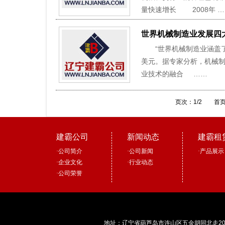
量快速增长 2008年 
世界机械制造业发展四
“世界机械制造业涵盖了
美元。据专家分析，机械
业技术的融合 ……
页次：1/2
首
建霸公司
新闻动态
建霸租
·
公司简介
·
公司新闻
·
产品展示
·
企业文化
·
行业动态
·
公司荣誉
地址：辽宁省葫芦岛市连山区五金胡同北走2