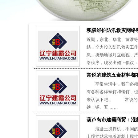
积极维护防汛救灾网络
近期，东北、华北、黄淮
结，全力投入防汛救灾工
息、挑动地域对立歧视，
络秩序，现发出如下倡议：
常说的建筑五金材料都
平常生活中，我们必须买
有各种各样螺钉和钢钉，也
来认识下吧。 常说的建
铁，锡。五 ……
葫芦岛市建霸商贸：混
混凝土搅拌机，不同的搅
土搅拌站承担着混凝土搅