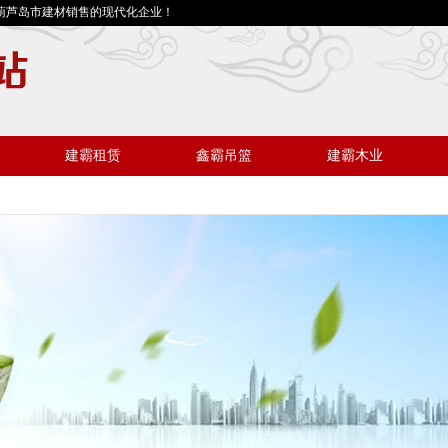
葫芦岛市建材销售的现代化企业！
建霸租赁
鑫霸吊篮
建霸木业