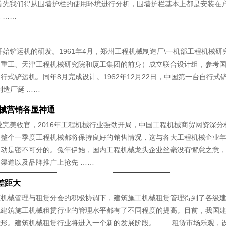
先我们得从围墙护栏的使用环境进行分析，围墙护栏基本上都是安装在
 ……
始铲运机的研发。1961年4月，郑州工程机械制造厂\一机部工程机械研
通重工、天津工程机械研究院和厦工集团的前身）成立联合设计组，参考
行式铲运机。同年8月完成设计。1962年12月22日，中国第一台自行式
制造厂诞 ……
机械营销各显神通
完美收官，2016年工程机械行业强劲开局，中国工程机械商贸网资深分
，整个一季度工程机械都将保持良好的销售情况，这与各大工程机械企业
活动是密不可分的。兔年伊始，国内工程机械龙头企业丝毫没有懈怠之意
渠道以及品牌推广上抢先 ……
差距大
械管理与租赁分会的积极协调下，建筑施工机械租赁管理得到了各级建
地建筑施工机械租赁行业的管理水平都有了不同程度的提高。目前，我国
雏形。建筑机械租赁行业将进入一个新的发展阶段。 租赁市场乐观，