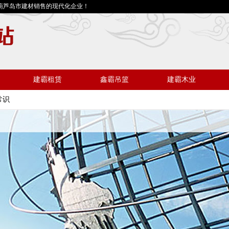
葫芦岛市建材销售的现代化企业！
建霸租赁
鑫霸吊篮
建霸木业
常识