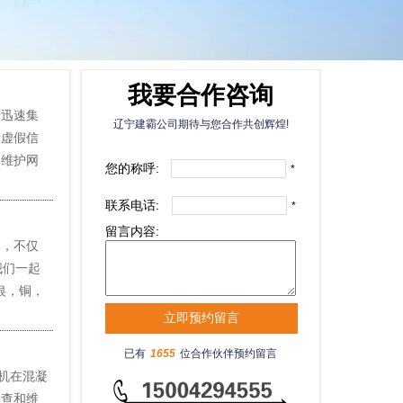
我要合作咨询
量迅速集
辽宁建霸公司期待与您合作共创辉煌!
情虚假信
，维护网
您的称呼:
*
联系电话:
*
留言内容:
，不仅
我们一起
银，铜，
已有
1655
位合作伙伴预约留言
机在混凝
检查和维