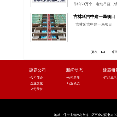
件约50万个，电动吊蓝（镀
吉林延吉中建一局项目
吉林延吉中建一局项目 
页次：1/3
首
建霸公司
新闻动态
建霸租
·
公司简介
·
公司新闻
·
产品展示
·
企业文化
·
行业动态
·
公司荣誉
地址：辽宁省葫芦岛市连山区五金胡同北走2