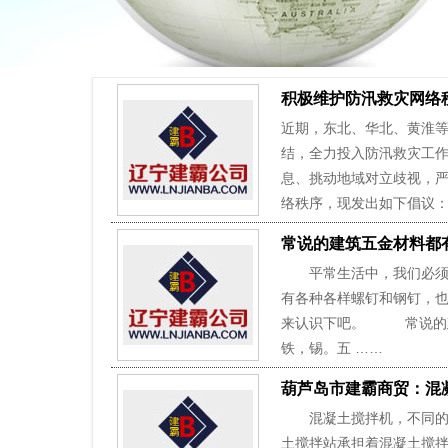
积极维护防汛救灾网络
近期，东北、华北、黄淮
结，全力投入防汛救灾工
息、挑动地域对立歧视，
络秩序，现发出如下倡议：
常说的建筑五金材料都
平常生活中，我们必须买
有各种各样螺钉和钢钉，也
来认识下吧。 常说的建
铁，锡。五 ……
葫芦岛市建霸商贸：混
混凝土搅拌机，不同的搅
土搅拌站承担着混凝土搅