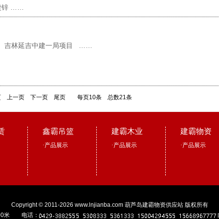
锌 ……
吉林延吉中建一局项目 ……
页
上一页
下一页
尾页
每页10条 总数21条
赁
鑫霸吊篮
建霸木业
建霸物资
·
产品展示
·
产品展示
·
产品展示
Copyright © 2011-2026 www.lnjianba.com
葫芦岛建霸物资供应站
版权所有
00米 电话：