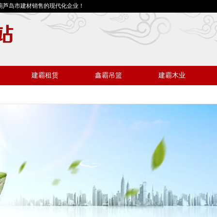
葫芦岛市建材销售的现代化企业！
建霸租赁
鑫霸吊篮
建霸木业