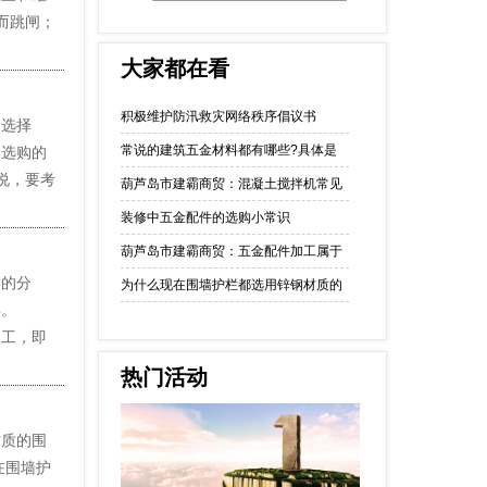
而跳闸；
大家都在看
积极维护防汛救灾网络秩序倡议书
选择
常说的建筑五金材料都有哪些?具体是
金选购的
说，要考
葫芦岛市建霸商贸：混凝土搅拌机常见
装修中五金配件的选购小常识
葫芦岛市建霸商贸：五金配件加工属于
的分
为什么现在围墙护栏都选用锌钢材质的
的分类。
加工，即
热门活动
质的围
在围墙护