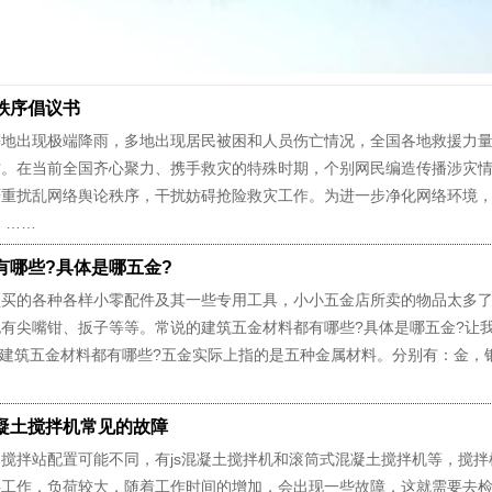
秩序倡议书
等地出现极端降雨，多地出现居民被困和人员伤亡情况，全国各地救援力
作。在当前全国齐心聚力、携手救灾的特殊时期，个别网民编造传播涉灾
严重扰乱网络舆论秩序，干扰妨碍抢险救灾工作。为进一步净化网络环境
 ……
有哪些?具体是哪五金?
的各种各样小零配件及其一些专用工具，小小五金店所卖的物品太多了
有尖嘴钳、扳子等等。常说的建筑五金材料都有哪些?具体是哪五金?让
筑五金材料都有哪些?五金实际上指的是五种金属材料。分别有：金，
凝土搅拌机常见的故障
拌站配置可能不同，有js混凝土搅拌机和滚筒式混凝土搅拌机等，搅拌
拌工作，负荷较大，随着工作时间的增加，会出现一些故障，这就需要去