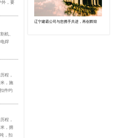
户外，要
辽宁建霸公司与您携手共进，再创辉煌
切割机、
、电焊
展历程，
平米，施
，扣件约
展历程，
平米，拥
0吨，扣