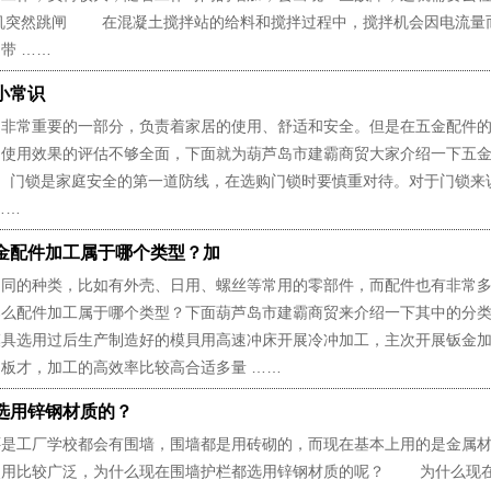
突然跳闸 在混凝土搅拌站的给料和搅拌过程中，搅拌机会因电流量
带 ……
小常识
常重要的一部分，负责着家居的使用、舒适和安全。但是在五金配件的
和使用效果的评估不够全面，下面就为葫芦岛市建霸商贸大家介绍一下五
锁是家庭安全的第一道防线，在选购门锁时要慎重对待。对于门锁来
……
金配件加工属于哪个类型？加
的种类，比如有外壳、日用、螺丝等常用的零部件，而配件也有非常多
那么配件加工属于哪个类型？下面葫芦岛市建霸商贸来介绍一下其中
模具选用过后生产制造好的模貝用高速冲床开展冷冲加工，主次开展钣金
板才，加工的高效率比较高合适多量 ……
选用锌钢材质的？
工厂学校都会有围墙，围墙都是用砖砌的，而现在基本上用的是金属材
使用比较广泛，为什么现在围墙护栏都选用锌钢材质的呢？ 为什么现